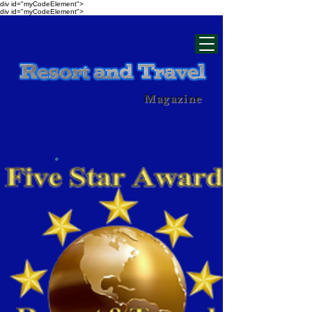
div id="myCodeElement">
div id="myCodeElement">
Magazine