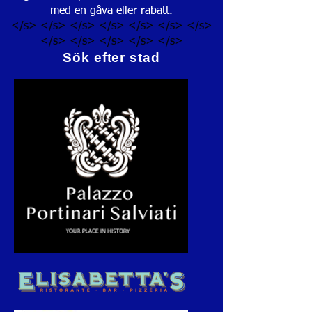
med en gåva eller rabatt.
</s> </s> </s> </s> </s> </s> </s>
</s> </s> </s> </s> </s>
Sök efter stad