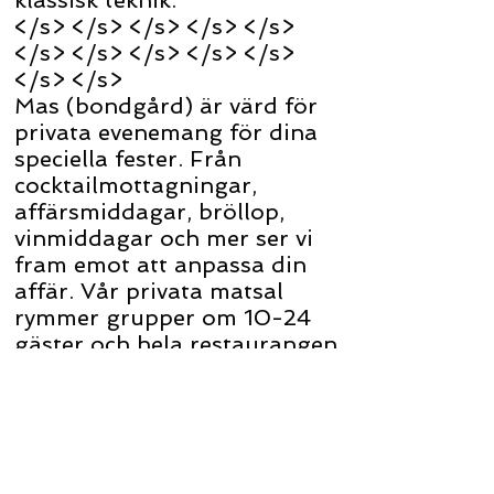
klassisk teknik.
</s> </s> </s> </s> </s>
</s> </s> </s> </s> </s>
</s> </s>
Mas (bondgård) är värd för
privata evenemang för dina
speciella fester. Från
cocktailmottagningar,
affärsmiddagar, bröllop,
vinmiddagar och mer ser vi
fram emot att anpassa din
affär. Vår privata matsal
rymmer grupper om 10-24
gäster och hela restaurangen
rymmer upp till 65 personer
sittande.