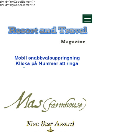
div id="myCodeElement">
div id="myCodeElement">
Magazine
Mobil snabbvalsuppringning
Klicka på Nummer att ringa