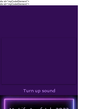
div id="myCodeElement">
div id="myCodeElement">
Turn up sound