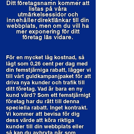
Ditt företagsnamn kommer att
listas på våra
utmärkelsessidor och
innehåller
direktlänkar till din
webbplats, men om du vill ha
mer exponering för ditt
företag läs vidare.
För en mycket låg kostnad, så
lågt som 0,26 cent per dag med
din femstjärniga rabatt, lägger vi
till vårt guldkampanjpaket för att
driva nya
kunder
och trafik till
ditt företag. Vad är bara en ny
kund
värd? Som ett femstjärnigt
företag har du
rätt
till denna
speciella
rabatt. Inget kontrakt.
Vi kommer att bevisa för dig
dess värde att köra riktiga
kunder
till din webbplats eller
så kan du
avbryta
när som