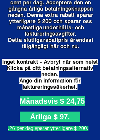
cent per dag. Acceptera den en
gångna årliga betalningsknappen
nedan. Denna extra rabatt sparar
ytterligare $ 200 och sparar oss
månatliga
underhålls-
och
faktureringsavgifter.
Detta slutliga
rabattpris är
endast
tillgängligt här och nu.
Inget kontrakt - Avbryt när som helst
Klicka på ditt betalningsalternativ
nedan.
Ange din information för
faktureringssäkerhet.
Månadsvis $ 24,75
Årliga $ 97.
.26 per dag sparar ytterligare $ 200.