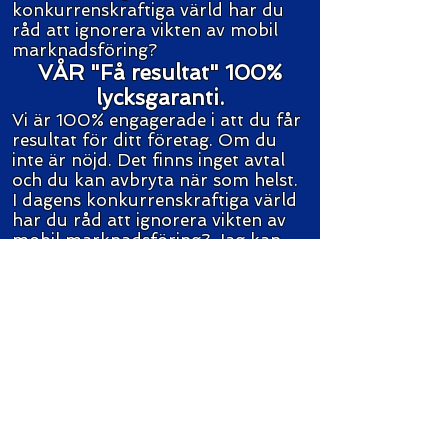
konkurrenskraftiga värld har du
råd att ignorera vikten av mobil
marknadsföring?
VÅR "Få resultat" 100%
lycksgaranti.
Vi är 100% engagerade i att du får
resultat för ditt företag. Om du
inte är nöjd. Det finns inget avtal
och du kan avbryta när som helst.
I dagens konkurrenskraftiga värld
har du råd att ignorera vikten av
mobil marknadsföring? Jag kan
försäkra dig om att din tävling inte
kommer att göra det!
Även om du har en
mobilwebbplats som har en annan
tenderar det ofta att öka din
position på Google och andra
sökmotorer. Vikten av att nå
kundkretsen med ett mobilvänligt
gränssnitt bör inte förbises.
Vad är bara en ny kund värd för