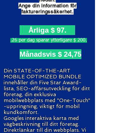
Ange din information för
faktureringssäkerhet.
Årliga $ 97.
.26 per dag sparar ytterligare $ 200.
Månadsvis $ 24,75
Din STATE-OF-THE-ART
MOBILE OPTIMIZED BUNDLE
innehåller din Five Star Award-
lista, SEO-affärsutveckling för ditt
företag, din exklusiva
mobilwebbplats med "One-Touch"
-uppringning, viktigt för mobil
kundkomfort.
Googles interaktiva karta med
vägbeskrivning till ditt företag.
Direktlänkar till din webbplats. Vi