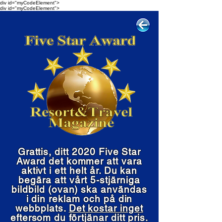
div id="myCodeElement">
div id="myCodeElement">
Grattis, ditt 2020 Five Star
Award det kommer att vara
aktivt i ett helt år. Du kan
begära att vårt 5-stjärniga
bildbild (ovan) ska användas
i din reklam och på din
webbplats.
Det kostar inget
eftersom du förtjänar ditt pris.