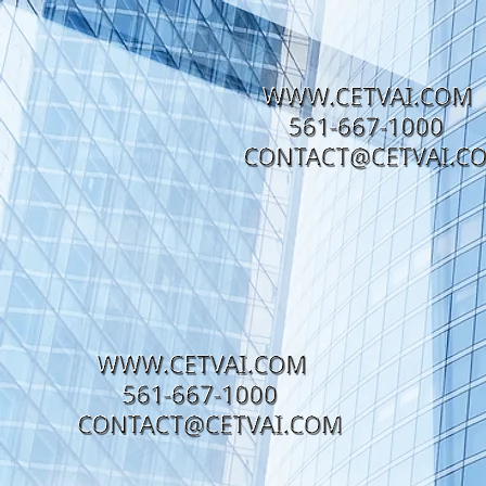
div id="myCodeElement">
div id="myCodeElement">