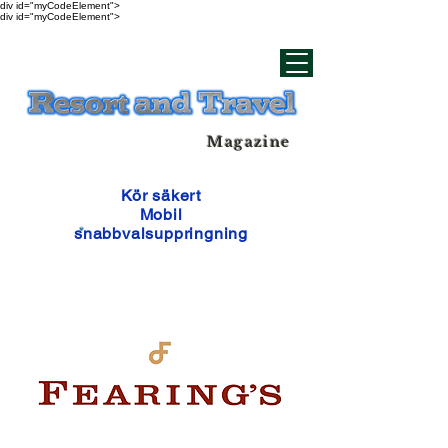
div id="myCodeElement">
div id="myCodeElement">
Magazine
Kör säkert
Mobil
snabbvalsuppringning