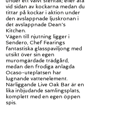
under ett välvt stentak; eller äta
vid sidan av kockarna medan du
tittar på kockar i aktion under
den avslappnade ljuskronan i
det avslappnade Dean's
Kitchen.
Vägen till njutning ligger i
Sendero, Chef Fearings
fantastiska glasspaviljong med
utsikt över sin egen
muromgärdade trädgård,
medan den frodiga anlagda
Ocaso-uteplatsen har
lugnande vattenelement.
Närliggande Live Oak Bar är en
lika inbjudande samlingsplats,
komplett med en egen öppen
spis.
</s> </s> </s> </s> </s> </s>
</s> </s> </s> </s> </s> </s>