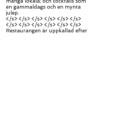
många lokala; och cocktails som
en gammaldags och en mynta
julep.
</s> </s> </s> </s> </s> </s>
</s> </s> </s> </s> </s> </s>
Restaurangen är uppkallad efter
en korsning av Kansas City som
en gång var ett mekka för jazz.
Idag finns det American Jazz
Museum nära Kansas City-
korsningen, liksom den berömda
Arthur Bryan's Barbeque.