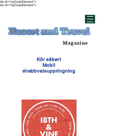
div id="myCodeElement">
div id="myCodeElement">
Magazine
Kör säkert
Mobil
snabbvalsuppringning