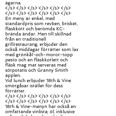
ägarna.
</s> </s> </s> </s> </s> </s>
</s> </s> </s> </s> </s> </s>
En meny är enkel, med
standardpris som revben, brisket,
fläskkött och berömda KC-
brända ändar. Men till skillnad
från en traditionell
grillrestaurang, erbjuder den
också middagar förrätter som lax
med grönkål-och-morot-topp
pesto och en fläskkotlett och
fläsk mag mat serveras med
sötpotatis och Granny Smith
äpplen.
Vid lunch erbjuder 18th & Vine
smörgåsar istället för dess
förrätter.
</s> </s> </s> </s> </s> </s>
</s> </s> </s> </s> </s> </s>
18th & Vine-menyn har också en
omfattande vinlista; öl, inklusive