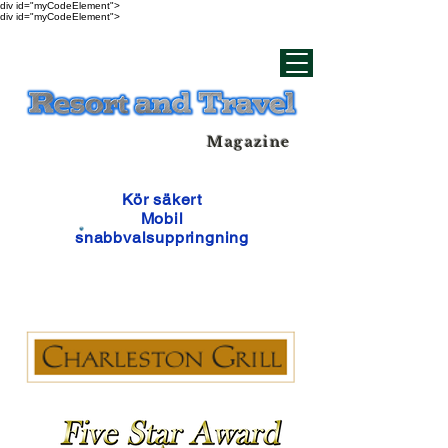
div id="myCodeElement">
div id="myCodeElement">
Magazine
Kör säkert
Mobil
snabbvalsuppringning