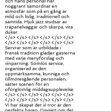
och hans personal har
noggrant samordnat en
atmosfär som på en gång är
mild och livlig, traditionell och
samtida. Mjuk jazz studsar av
träpanelväggar och skarpa, vita
dukar.
</s> </s> </s> </s> </s> </s>
</s> </s> </s> </s> </s> </s>
Servrar som är utbildade i
fransk tradition glädjer gästerna
med varje menyförslag och
vinparning. Sömlös service,
organiserad av den
uppmärksamma, kunniga och
tillmötesgående personalen,
sätter scenen för en
oförglömlig middagsupplevelse.
</s> </s> </s> </s> </s> </s>
</s> </s> </s> </s> </s> </s>
Vi har skapat det vi tror är den
perfekta baren. Oavsett om det