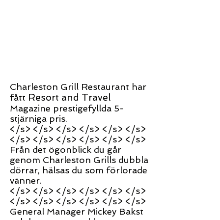
Charleston Grill Restaurant har
Resort and Travel
fått
Magazine prestigefyllda 5-
stjärniga pris.
</s> </s> </s> </s> </s> </s>
</s> </s> </s> </s> </s> </s>
Från det ögonblick du går
genom Charleston Grills dubbla
dörrar, hälsas du som förlorade
vänner.
</s> </s> </s> </s> </s> </s>
</s> </s> </s> </s> </s> </s>
General Manager Mickey Bakst