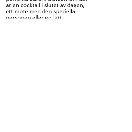
är en cocktail i slutet av dagen,
ett möte med den speciella
personen eller en lätt,
välsmakande godis medan du
lyssnar på musiken, vår lounge
är bara platsen.
Vill du äta middag men vill inte
lämna sofforna i vår lounge?
Inga bekymmer - vi hjälper dig
gärna där.