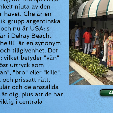
 enkelt njuta av den
r havet. Che är en
ik grupp argentinska
 och nu är USA: s
är i Delray Beach.
he !!!" är en synonym
och tillgivenhet. Det
; vilket betyder "vän"
öst uttryck som
", "bro" eller "kille".
och prissatt rätt,
ulär och de anställda
A
 åt dig, plus att de har
iktig i centrala