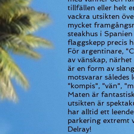
tillfällen eller helt
vackra
utsikten
öve
mycket framgångsr
steakhus i Spanien
flaggskepp precis h
För argentinare, "C
av vänskap, närhet 
är en form av slang
motsvarar således l
"kompis", "vän", "man
Maten är fantastisk 
utsikten är spektak
har alltid ett leende
parkering extremt v
Delray!