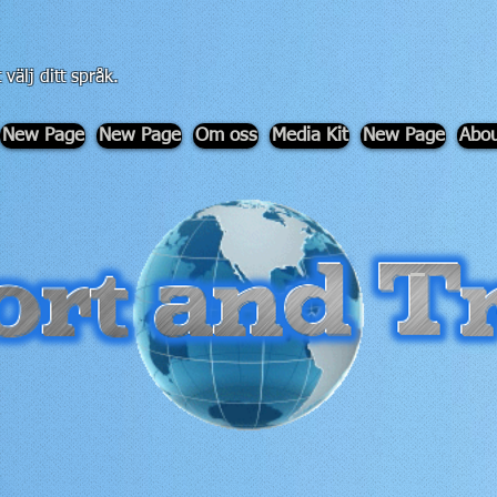
 välj ditt språk.
New Page
New Page
Om oss
Media Kit
New Page
Abou
-