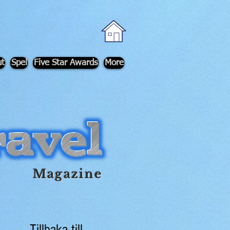
t
Spel
Five Star Awards
More
Magazine
Tillbaka till