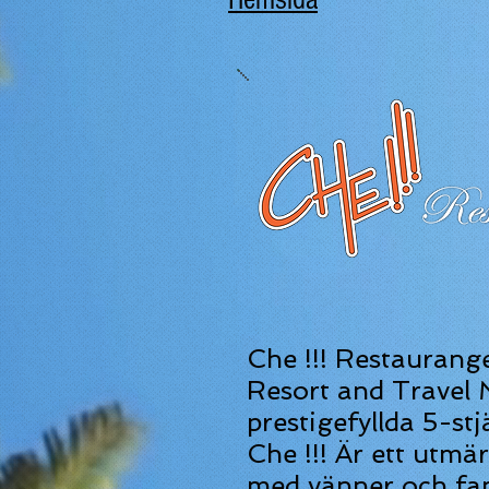
Che !!! Restaurange
Resort and Travel
prestigefyllda 5-stj
Che !!! Är ett utmä
med vänner och famil