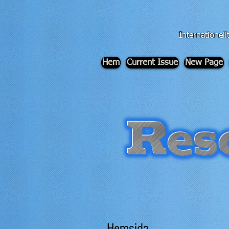
div id="myCodeElement">
div id="myCodeElement">
Internationellt
Hem
Current Issue
New Page
Hemsida