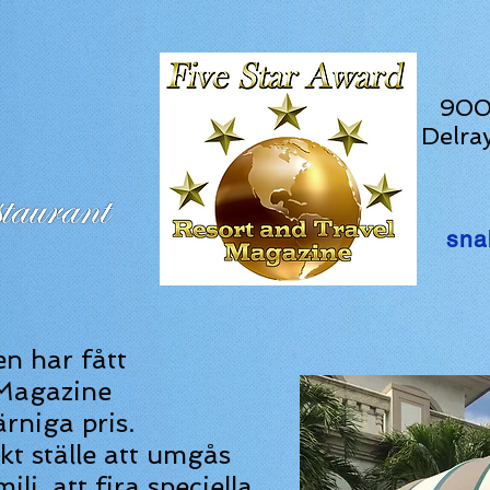
900 
Delra
sna
n har fått
Magazine
ärniga pris.
rkt ställe att umgås
j, att fira speciella