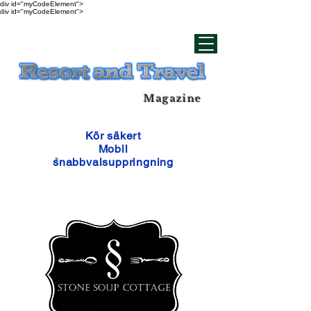
div id="myCodeElement">
div id="myCodeElement">
Magazine
Kör säkert
Mobil
snabbvalsuppringning