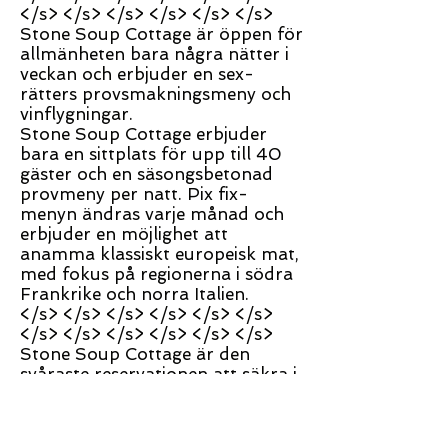
</s> </s> </s> </s> </s> </s>
Stone Soup Cottage är öppen för
allmänheten bara några nätter i
veckan och erbjuder en sex-
rätters provsmakningsmeny och
vinflygningar.
Stone Soup Cottage erbjuder
bara en sittplats för upp till 40
gäster och en säsongsbetonad
provmeny per natt. Pix fix-
menyn ändras varje månad och
erbjuder en möjlighet att
anamma klassiskt europeisk mat,
med fokus på regionerna i södra
Frankrike och norra Italien.
</s> </s> </s> </s> </s> </s>
</s> </s> </s> </s> </s> </s>
Stone Soup Cottage är den
svåraste reservationen att säkra i
området och ger säsongens
elegans, gästfrihet och fin,
franskinspirerad mat till gästerna