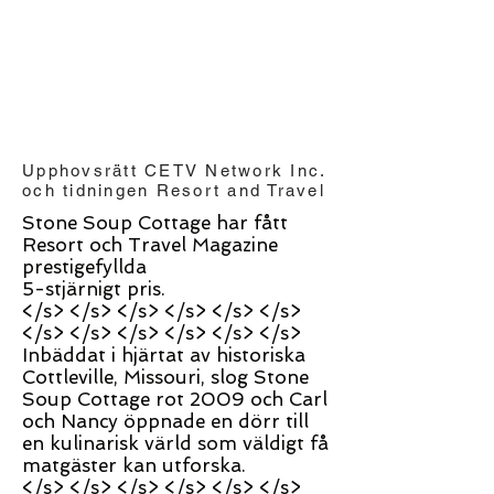
Upphovsrätt CETV Network Inc.
och tidningen Resort and Travel
Stone Soup Cottage har fått
Resort och Travel Magazine
prestigefyllda
5-stjärnigt pris.
</s> </s> </s> </s> </s> </s>
</s> </s> </s> </s> </s> </s>
Inbäddat i hjärtat av historiska
Cottleville, Missouri, slog Stone
Soup Cottage rot 2009 och Carl
och Nancy öppnade en dörr till
en kulinarisk värld som väldigt få
matgäster kan utforska.
</s> </s> </s> </s> </s> </s>