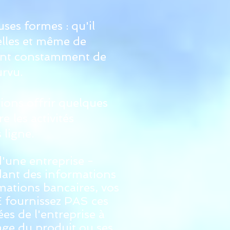
ses formes : qu'il
elles et même de
uvent constamment de
urvu.
ions offrir quelques
re
les activités
 ligne.
d'une entreprise -
dant des informations
rmations bancaires, vos
E fournissez PAS ces
es de l'entreprise à
lage du produit ou ses