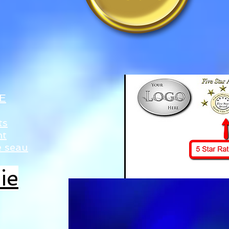
E
ts
nt
e seau
ie