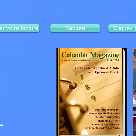
r votre facture
Facture
Cliquez 
L