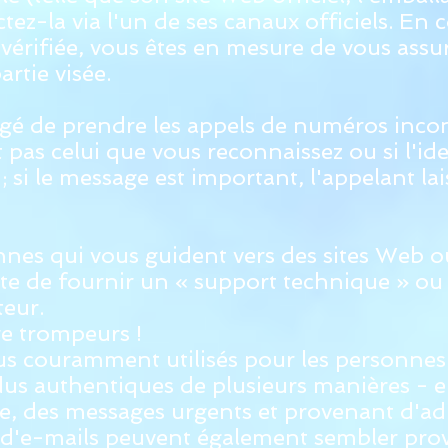
ez-la via l'un de ses canaux officiels. En c
t vérifiée, vous êtes en mesure de vous ass
rtie visée.
igé de prendre les appels de numéros incon
st pas celui que vous reconnaissez ou si l'id
 ; si le message est important, l'appelant 
nes qui vous guident vers des sites Web o
xte de fournir un « support technique » ou
teur.
re trompeurs !
us couramment utilisés pour les personnes 
dus authentiques de plusieurs manières - e
, des messages urgents et provenant d'ad
 d'e-mails peuvent également sembler prov