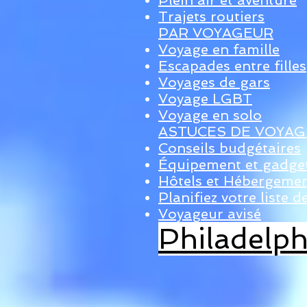
Plein air et aventure
Trajets routiers
PAR VOYAGEUR
Voyage en famille
Escapades entre filles
Voyages de gars
Voyage LGBT
Voyage en solo
ASTUCES DE VOYAG
Conseils budgétaires
Équipement et gadge
Hôtels et Hébergeme
Planifiez votre liste d
Voyageur avisé
Philadelph