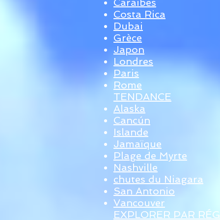
Caraïbes
Costa Rica
Dubai
Grèce
Japon
Londres
Paris
Rome
TENDANCE
Alaska
Cancún
Islande
Jamaïque
Plage de Myrte
Nashville
chutes du Niagara
San Antonio
Vancouver
EXPLORER PAR RÉG