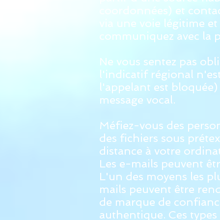
coordonnées) et contact
via une voie légitime e
communiquez avec la pa
Ne vous sentez pas obl
l'indicatif régional n'e
l'appelant est bloquée)
message vocal.
Méfiez-vous des person
des fichiers sous préte
distance à votre ordina
Les e-mails peuvent êt
L'un des moyens les pl
mails peuvent être ren
de marque de confiance
authentique. Ces types