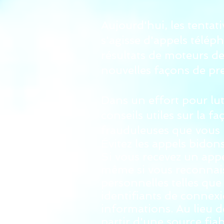
Aujourd'hui, les tenta
s'agisse d'appels télép
résultats de moteurs d
nouvelles façons de pr
Dans un effort pour lut
conseils utiles sur la f
frauduleuses que
vous 
Évitez les appels bidons
Si vous recevez un appe
même si vous reconnais
personnelles telles que
identifiants de connex
informations. Au lieu d
partir d'une source fiab