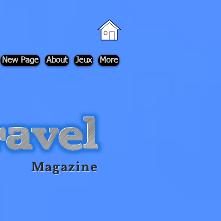
New Page
About
Jeux
More
Magazine