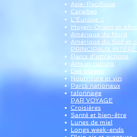
Asie-Pacifique
Caraïbes
L'Europe 
Moyen-Orient et Afri
Amérique du Nord
Amérique du Sud et c
PRINCIPAUX INTÉR
Parcs d'attractions
Arts et culture
Des plages
Nourriture et vin
Parcs nationaux
talonnage
PAR VOYAGE
Croisières
Santé et bien-être
Lunes de miel
Longs week-ends