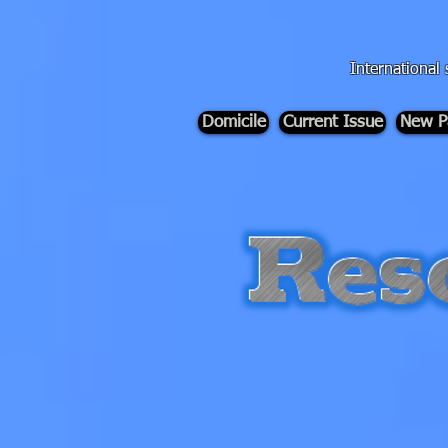
div id="myCodeElement">
div id="myCodeElement">
International 
Domicile
Current Issue
New P