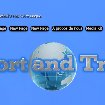
sélectionnez votre langue.
age
New Page
New Page
À propos de nous
Media Kit
-