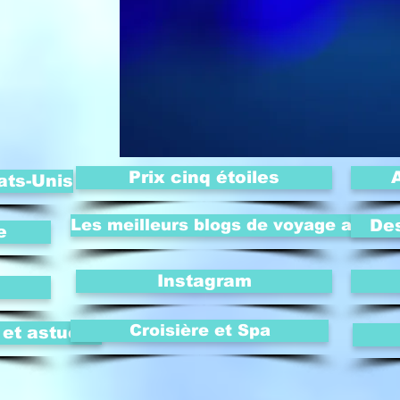
Prix cinq étoiles
ats-Unis
Les meilleurs blogs de voyage au mo
Des
e
Instagram
Croisière et Spa
 et astuces