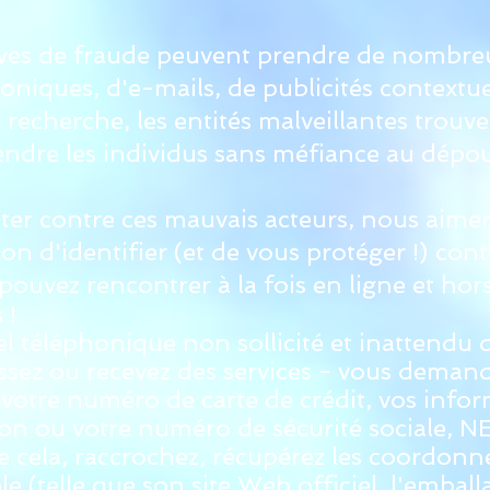
tives de fraude peuvent prendre de nombreu
honiques, d'e-mails, de publicités contextu
e recherche, les entités malveillantes tro
endre les individus sans méfiance au dépo
ter contre ces mauvais acteurs, nous aimer
açon d'identifier (et de vous protéger !) cont
pouvez rencontrer à la fois en ligne et hors
 !
l téléphonique non sollicité et inattendu 
sez ou recevez des services - vous deman
 votre numéro de carte de crédit, vos info
ion ou votre numéro de sécurité sociale, N
e cela, raccrochez, récupérez les coordonné
le (telle que son site Web officiel, l'embal