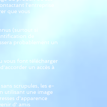
ontactant l'entreprise
urer que vous
nus (surtout si
entification de
laissera probablement un
u vous font télécharger
 d'accorder un accès à
sans scrupules, les e-
n utilisant une image
resses d'apparence
enir d'
amis