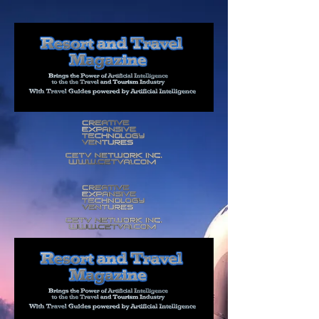
div id="myCodeElement">
div id="myCodeElement">