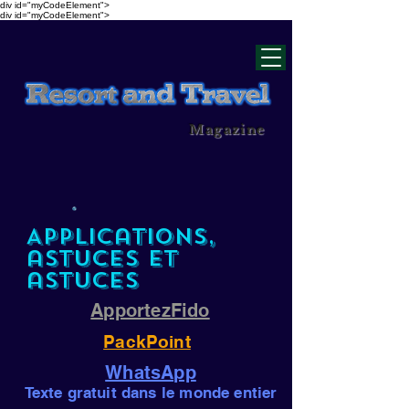
div id="myCodeElement">
div id="myCodeElement">
Magazine
Applications,
astuces et
astuces
ApportezFido
PackPoint
WhatsApp
Texte gratuit dans le monde entier