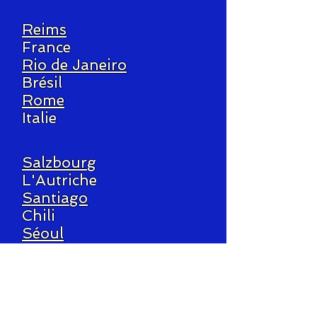
Reims
France
Rio de Janeiro
Brésil
Rome
Italie
Salzbourg
L'Autriche
Santiago
Chili
Séoul
Corée du Sud
Séville
Espagne
Shanghaï