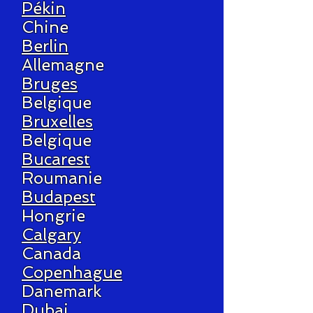
Pékin
Chine
Berlin
Allemagne
Bruges
Belgique
Bruxelles
Belgique
Bucarest
Roumanie
Budapest
Hongrie
Calgary
Canada
Copenhague
Danemark
Dubai