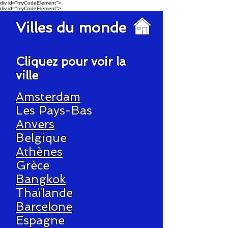
div id="myCodeElement">
div id="myCodeElement">
Villes du monde
Cliquez pour voir la
ville
Amsterdam
Les Pays-Bas
Anvers
Belgique
Athènes
Grèce
Bangkok
Thaïlande
Barcelone
Espagne