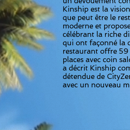
un dévouement conti
Kinship est la visio
que peut être le re
moderne et propose
célébrant la riche d
qui ont façonné la 
restaurant offre 59
places avec coin sa
a décrit Kinship co
détendue de CityZen
avec un nouveau m