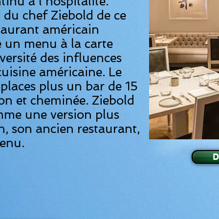
nu à l'hospitalité.
n du chef Ziebold de ce
staurant américain
 un menu à la carte
iversité des influences
cuisine américaine. Le
 places plus un bar de 15
lon et cheminée. Ziebold
mme une version plus
, son ancien restaurant,
enu.
D