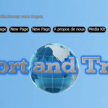
sélectionnez votre langue.
age
New Page
New Page
À propos de nous
Media Kit
-