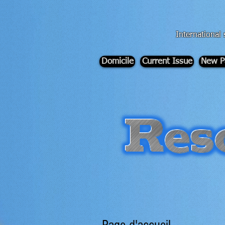
div id="myCodeElement">
div id="myCodeElement">
International 
Domicile
Current Issue
New P