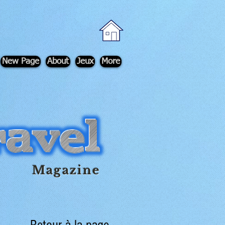
New Page
About
Jeux
More
Magazine