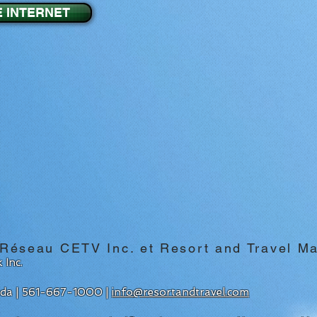
E INTERNET
 Réseau CETV Inc. et Resort and Travel M
 Inc.
rida | 561-667-1000 |
info@resortandtravel.com