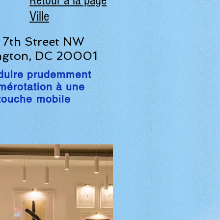
Retour à la page
Ville
 7th Street NW
ngton, DC 20001
duire prudemment
mérotation à une
touche mobile