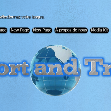
sélectionnez votre langue.
age
New Page
New Page
À propos de nous
Media Kit
-