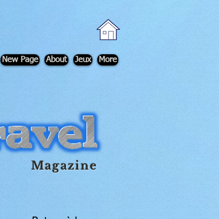
New Page
About
Jeux
More
Magazine