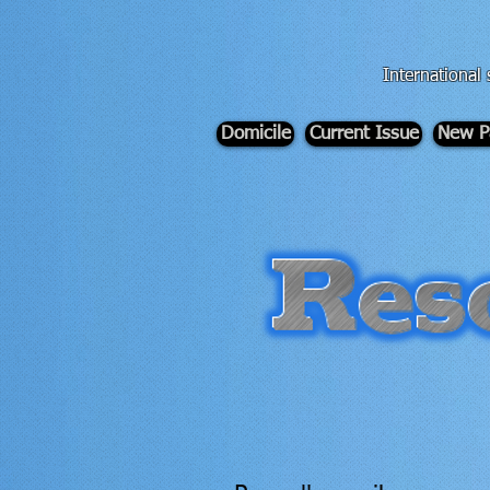
div id="myCodeElement">
div id="myCodeElement">
International 
Domicile
Current Issue
New P