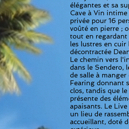
élégantes et sa sup
Cave à Vin intime
privée pour 16 pe
voûté en pierre ; 
tout en regardant 
les lustres en cuir
décontractée Dean
Le chemin vers l'i
dans le Sendero, l
de salle à manger 
Fearing donnant s
clos, tandis que l
présente des élém
apaisants. Le Live
un lieu de rassem
accueillant, doté 