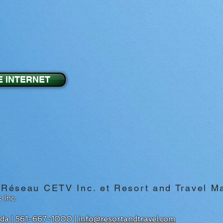
E INTERNET
 Réseau CETV Inc. et Resort and Travel M
 Inc.
rida | 561-667-1000 |
info@resortandtravel.com