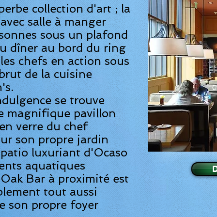
erbe collection d'art ; la
 avec salle à manger
rsonnes sous un plafond
ou dîner au bord du ring
les chefs en action sous
 brut de la cuisine
's.
ndulgence se trouve
e magnifique pavillon
en verre du chef
ur son propre jardin
e patio luxuriant d'Ocaso
ents aquatiques
 Oak Bar à proximité est
blement tout aussi
de son propre foyer