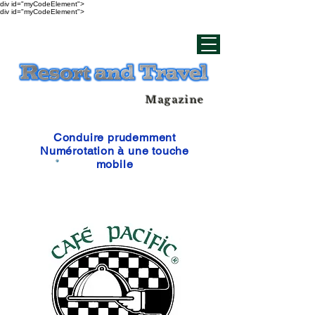
div id="myCodeElement">
div id="myCodeElement">
Magazine
Conduire prudemment
Numérotation à une touche
mobile