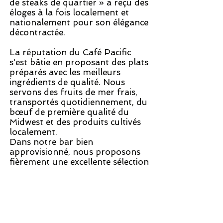
de steaks de quartier » a reçu des
éloges à la fois localement et
nationalement pour son élégance
décontractée.
La réputation du Café Pacific
s'est bâtie en proposant des plats
préparés avec les meilleurs
ingrédients de qualité. Nous
servons des fruits de mer frais,
transportés quotidiennement, du
bœuf de première qualité du
Midwest et des produits cultivés
localement.
Dans notre bar bien
approvisionné, nous proposons
fièrement une excellente sélection
de liqueurs de qualité supérieure
et de bières artisanales.
Le vin fait partie intégrante de
l'expérience culinaire du Café
Pacific. Que ce soit au verre ou en
bouteille, vous découvrirez des