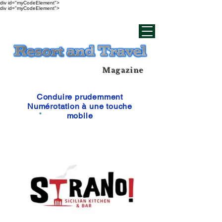
div id="myCodeElement">
div id="myCodeElement">
Magazine
Conduire prudemment
Numérotation à une touche
mobile