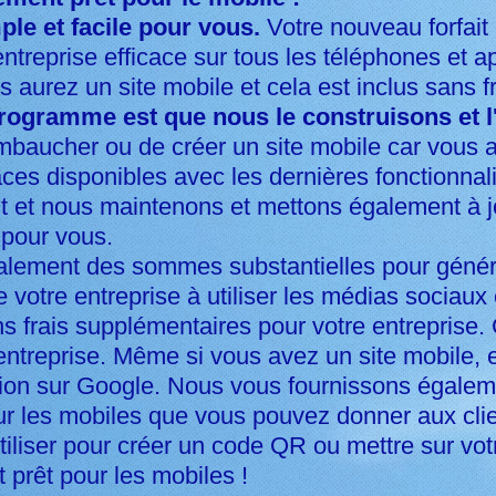
le et facile pour vous.
Votre nouveau forfait 
ntreprise efficace sur tous les téléphones et a
s aurez un site mobile et cela est inclus sans 
programme est que nous le construisons et 
baucher ou de créer un site mobile car vous au
aces disponibles avec les dernières fonctionnal
t et nous maintenons et mettons également à j
 pour vous.
lement des sommes substantielles pour génére
e votre entreprise à utiliser les médias sociaux
ns frais supplémentaires pour votre entreprise. C
 entreprise. Même si vous avez un site mobile, 
ion sur Google. Nous vous fournissons égalemen
our les mobiles que vous pouvez donner aux clie
utiliser pour créer un code QR ou mettre sur vo
 prêt pour les mobiles !