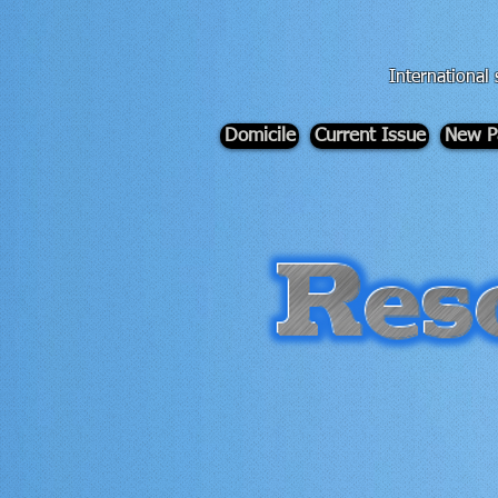
div id="myCodeElement">
div id="myCodeElement">
International 
Domicile
Current Issue
New P