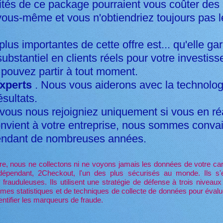
ités de ce package pourraient vous coûter des m
ous-même et vous n'obtiendriez toujours pas le
plus importantes de cette offre est... qu'elle ga
ubstantiel en clients réels pour votre investis
 pouvez partir à tout moment.
xperts
. Nous vous aiderons avec la technologi
sultats.
ous nous rejoigniez uniquement si vous en ré
onvient à votre entreprise, nous sommes conv
endant de nombreuses années.
tre, nous ne collectons ni ne voyons jamais les données de votre car
épendant, 2Checkout, l'un des plus sécurisés au monde. Ils s'
 frauduleuses. Ils utilisent une stratégie de défense à trois niveaux p
thmes statistiques et de techniques de collecte de données pour éval
ntifier les marqueurs de fraude.