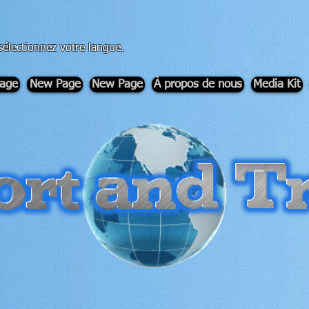
sélectionnez votre langue.
age
New Page
New Page
À propos de nous
Media Kit
-