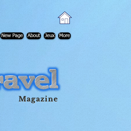
New Page
About
Jeux
More
Magazine