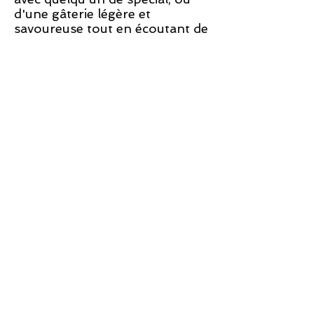
d'une gâterie légère et
savoureuse tout en écoutant de
la musique, notre salon est
l'endroit idéal.
Envie de dîner mais pas envie de
quitter le confort des canapés
de notre salon ? Pas de soucis,
nous serons heureux de vous
servir sur place.