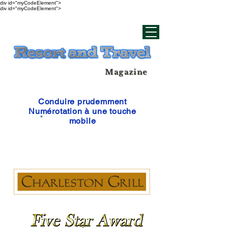
div id="myCodeElement">
div id="myCodeElement">
Magazine
Conduire prudemment
Numérotation à une touche
mobile