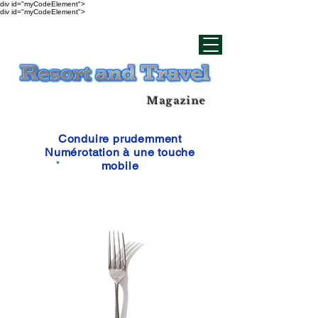
div id="myCodeElement">
div id="myCodeElement">
Magazine
Conduire prudemment
Numérotation à une touche
mobile