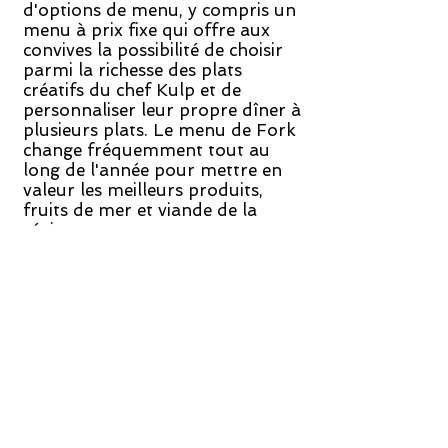
d'options de menu, y compris un
menu à prix fixe qui offre aux
convives la possibilité de choisir
parmi la richesse des plats
créatifs du chef Kulp et de
personnaliser leur propre dîner à
plusieurs plats. Le menu de Fork
change fréquemment tout au
long de l'année pour mettre en
valeur les meilleurs produits,
fruits de mer et viande de la
région.
Les amateurs de glucides ne
voudront pas manquer le cours
de pain présentant des pains faits
maison qui changent tous les
jours, accompagnés de beurres et
de fromages faits maison
inhabituels.