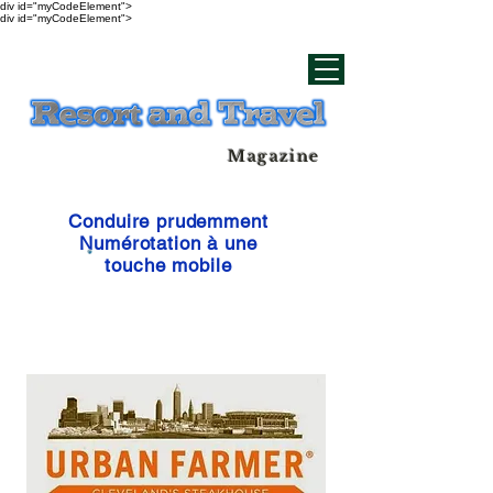
div id="myCodeElement">
div id="myCodeElement">
Magazine
Conduire prudemment
Numérotation à une
touche mobile