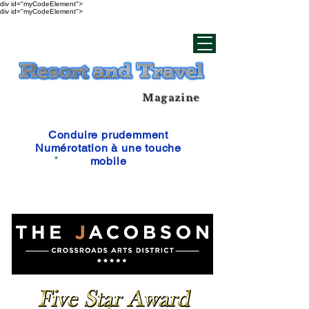
div id="myCodeElement">
div id="myCodeElement">
Magazine
Conduire prudemment
Numérotation à une touche
mobile