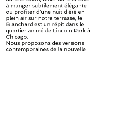
à manger subtilement élégante
ou profiter d'une nuit d'été en
plein air sur notre terrasse, le
Blanchard est un répit dans le
quartier animé de Lincoln Park à
Chicago.
Nous proposons des versions
contemporaines de la nouvelle
cuisine française parsemées de
plats inspirés de la vie de famille
multiethnique de Paskewitz qui a
grandi dans le Queens, à New
York.