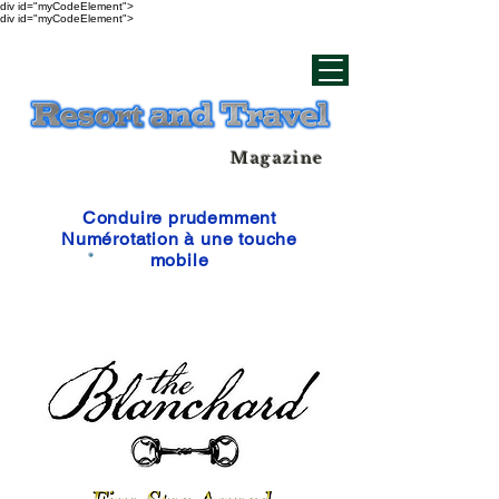
div id="myCodeElement">
div id="myCodeElement">
Magazine
Conduire prudemment
Numérotation à une touche
mobile