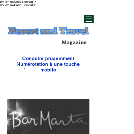
div id="myCodeElement">
div id="myCodeElement">
Magazine
Conduire prudemment
Numérotation à une touche
mobile