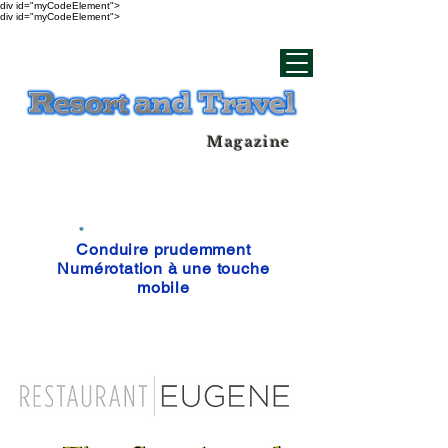
div id="myCodeElement">
div id="myCodeElement">
Magazine
Conduire prudemment
Numérotation à une touche
mobile