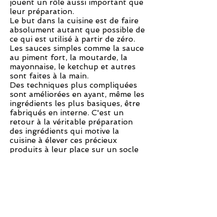
jouent un rôle aussi important que
leur préparation.
Le but dans la cuisine est de faire
absolument autant que possible de
ce qui est utilisé à partir de zéro.
Les sauces simples comme la sauce
au piment fort, la moutarde, la
mayonnaise, le ketchup et autres
sont faites à la main.
Des techniques plus compliquées
sont améliorées en ayant, même les
ingrédients les plus basiques, être
fabriqués en interne. C'est un
retour à la véritable préparation
des ingrédients qui motive la
cuisine à élever ces précieux
produits à leur place sur un socle
de saison.
Cette approche « à partir de zéro »
peut d'abord être perçue comme
rustique, mais le résultat final de
chaque plat prouve que c'est
vraiment cela la vraie cuisine : les
folklores rencontrent Escoffier.