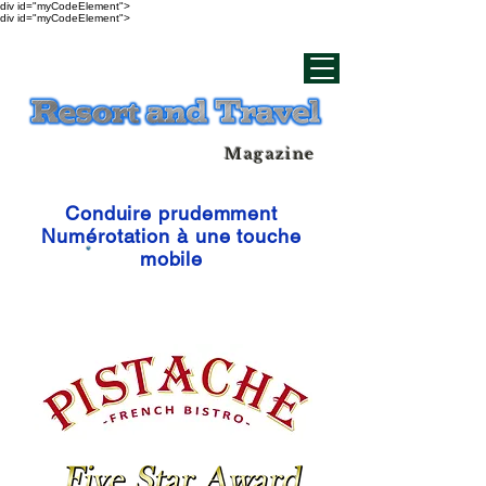
div id="myCodeElement">
div id="myCodeElement">
Magazine
Conduire prudemment
Numérotation à une touche
mobile