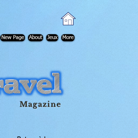
New Page
About
Jeux
More
Magazine