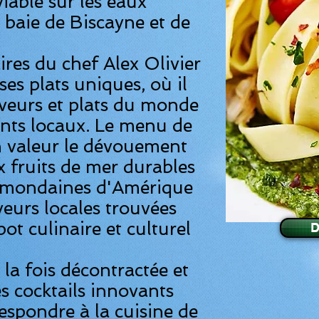
able sur les eaux
a baie de Biscayne et de
aires du chef Alex Olivier
ses plats uniques, où il
aveurs et plats du monde
ents locaux. Le menu de
n valeur le dévouement
x fruits de mer durables
s mondaines d'Amérique
eurs locales trouvées
ot culinaire et culturel
D
la fois décontractée et
s cocktails innovants
espondre à la cuisine de