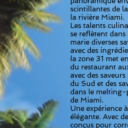
panoramique envi
scintillantes de l
la rivière Miami.
Les talents culin
se reflètent dans 
marie diverses s
avec des ingrédi
la zone 31 met e
du restaurant au
avec des saveur
du Sud et des sav
dans le melting-p
de Miami.
Une expérience à 
élégante. Avec de
conçus pour corr