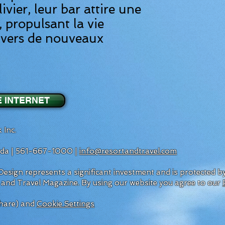
ivier, leur bar attire une
 propulsant la vie
 vers de nouveaux
E INTERNET
 Inc.
rida | 561-667-1000 |
info@resortandtravel.com
esign represents a significant investment and is protected 
 and Travel Magazine.
By using our website you agree to our
hare) and
Cookie Settings