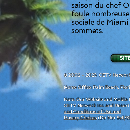
saison du chef Ol
foule nombreuse,
sociale de Miami
sommets.
SIT
© 2002 - 2025 CETV Network
Home Office: Palm Beach, Flo
Note: Our Website and Mobile D
CETV Network Inc. and Resort
and Conditions of Use and
Privacy Choices
(Do Not Sell/S