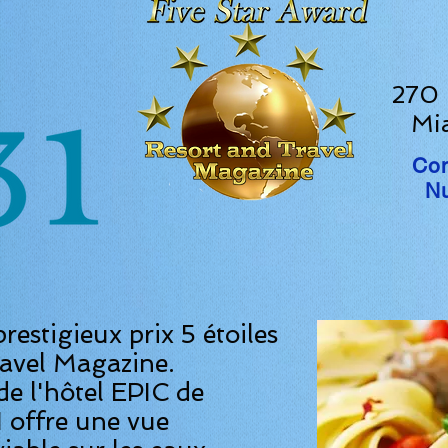
270 
Mia
Co
Nu
restigieux prix 5 étoiles
avel Magazine.
e l'hôtel EPIC de
1 offre une vue