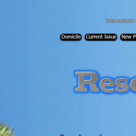
div id="myCodeElement">
div id="myCodeElement">
International 
Domicile
Current Issue
New P