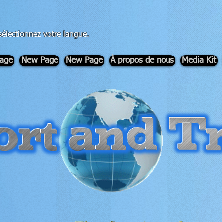
sélectionnez votre langue.
age
New Page
New Page
À propos de nous
Media Kit
-