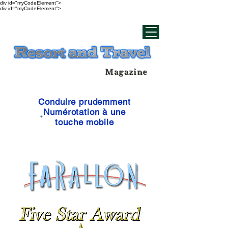
div id="myCodeElement">
div id="myCodeElement">
Magazine
Conduire prudemment
Numérotation à une
touche mobile