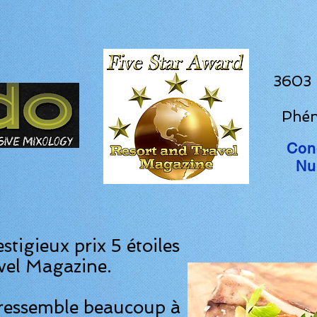
3603 
Phén
Con
Nu
stigieux prix 5 étoiles
vel Magazine.
t ressemble beaucoup à