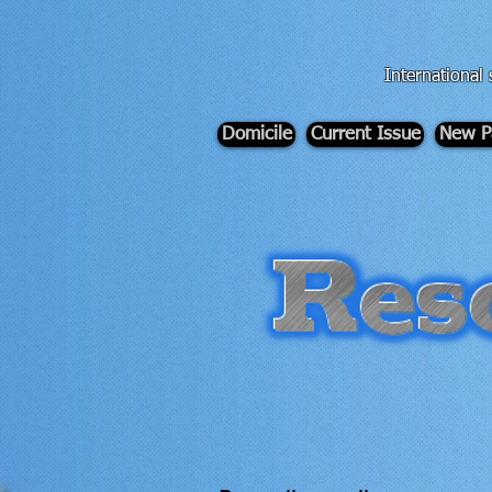
div id="myCodeElement">
div id="myCodeElement">
International 
Domicile
Current Issue
New P