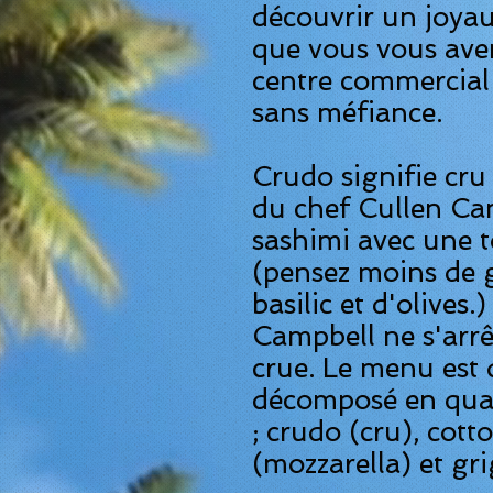
découvrir un joyau
que vous vous aven
centre commercial
sans méfiance.
Crudo signifie cru 
du chef Cullen Ca
sashimi avec une t
(pensez moins de 
basilic
et d'olives.
Campbell ne s'arrê
crue. Le menu est 
décomposé en quat
;
crudo
(cru),
cotto
(mozzarella) et
gri