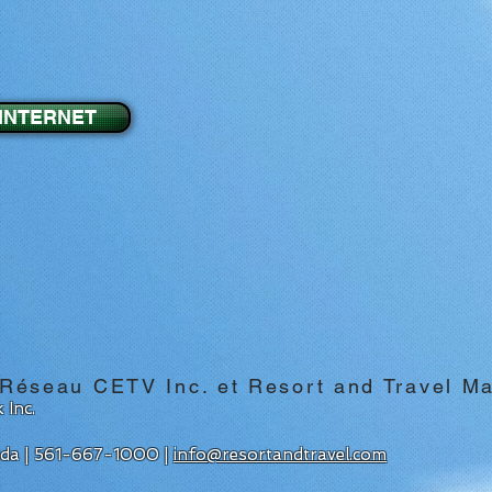
 INTERNET
 Réseau CETV Inc. et Resort and Travel M
 Inc.
rida | 561-667-1000 |
info@resortandtravel.com