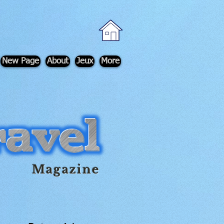
New Page
About
Jeux
More
Magazine