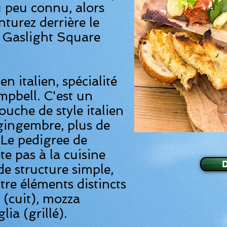
 peu connu, alors
turez derrière le
 Gaslight Square
en italien, spécialité
mpbell. C'est un
ouche de style italien
gingembre, plus de
) Le pedigree de
te pas à la cuisine
de structure simple,
re éléments distincts
(cuit),
mozza
glia
(grillé).