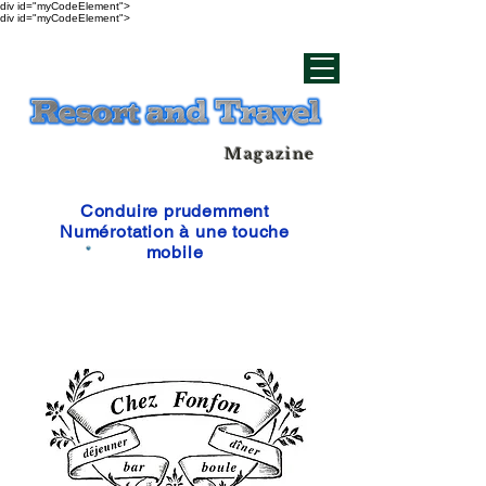
div id="myCodeElement">
div id="myCodeElement">
Magazine
Conduire prudemment
Numérotation à une touche
mobile