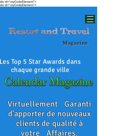
div id="myCodeElement">
div id="myCodeElement">
Magazine
Les Top 5 Star Awards dans
chaque grande ville
Virtuellement
Garanti
d'apporter de nouveaux
clients de qualité à
votre
Affaires.