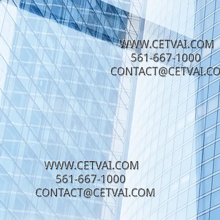
div id="myCodeElement">
div id="myCodeElement">