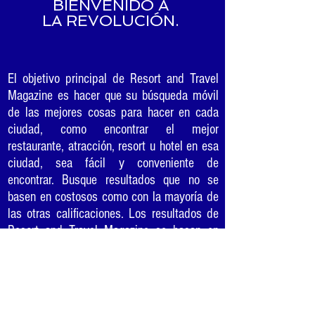
BIENVENIDO A
LA REVOLUCIÓN.
El objetivo principal de Resort and Travel
Magazine es hacer que su búsqueda móvil
de las mejores cosas para hacer en cada
ciudad, como encontrar el mejor
restaurante, atracción, resort u hotel en esa
ciudad, sea fácil y conveniente de
encontrar. Busque resultados que no se
basen en costosos como con la mayoría de
las otras calificaciones. Los resultados de
Resort and Travel Magazine se basan en
Valor (precios justos) Calidad (buena
comida) y Servicio (te hace sentir bien).
Nuestros lectores y nuestra investigación
se unen para clasificar a cada ganador del