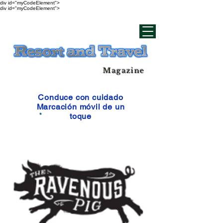
div id="myCodeElement">
div id="myCodeElement">
Magazine
Conduce con cuidado
Marcación móvil de un
toque