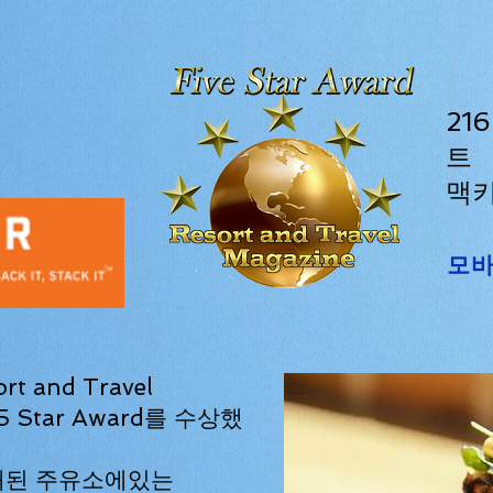
21
트
맥키
모바
rt and Travel
5 Star Award를 수상했
래된 주유소에있는