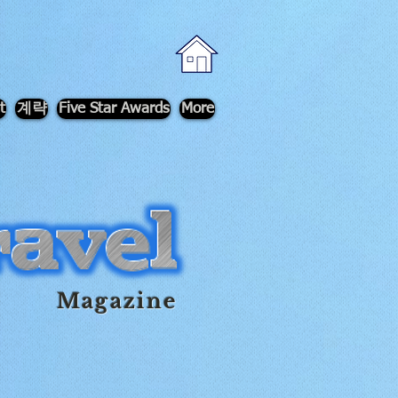
t
계략
Five Star Awards
More
Magazine