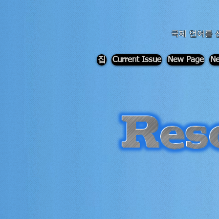
div id="myCodeElement">
div id="myCodeElement">
국제 언어를 
집
Current Issue
New Page
Ne