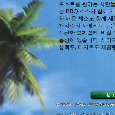
위스트를 원하는 사람들
는 BBQ 소스가 함께 
와 매운 채소도 함께 제
채식주의 자에게는 구운 
신선한 모짜렐라, 바질
옵션이 있습니다. 사이드,
생맥주, 디저트도 제공
웹 
© 2002 - 2025 CETV Network