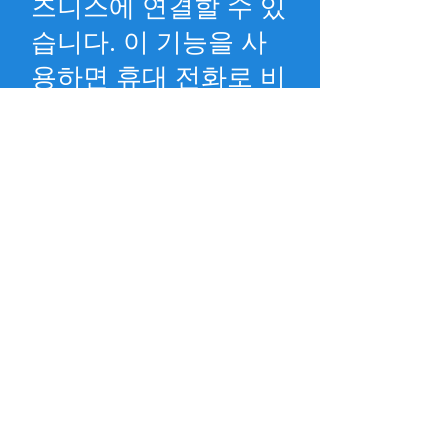
즈니스에 연결할 수 있
습니다. 이 기능을 사
용하면 휴대 전화로 비
즈니스에 전화를 걸 가
능성이 높아질뿐만 아
니라 실제로 생명을 구
할 수 있습니다!
(문자
및 드라이브하지 마십
시오!)
회계 부서에서 매달 $
47를 청구하지 않아도
되며 연간 요금에서 $
100를 할인해드립니