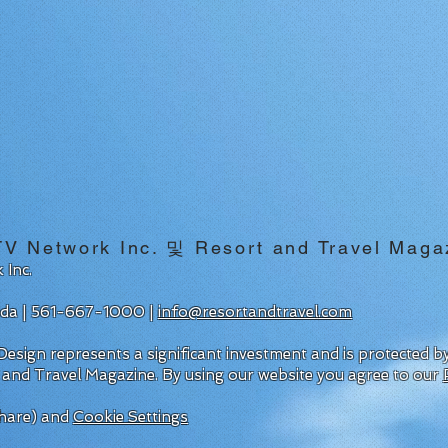
Network Inc. 및 Resort and Travel Maga
 Inc.
rida | 561-667-1000 |
info@resortandtravel.com
esign represents a significant investment and is protected 
 and Travel Magazine.
By using our website you agree to our
hare) and
Cookie Settings