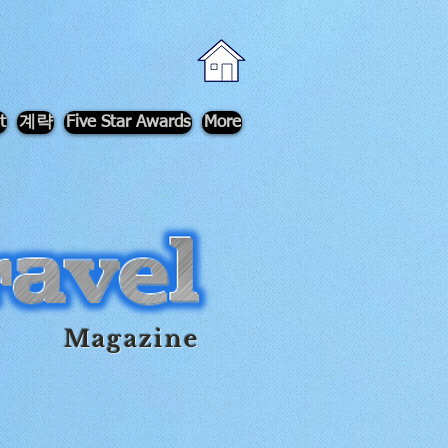
t
계략
Five Star Awards
More
Magazine