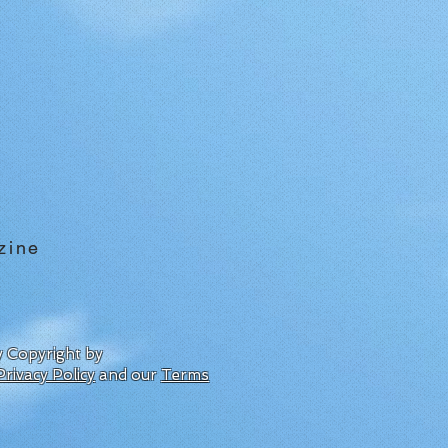
zine
by Copyright by
Privacy Policy
and our
Terms