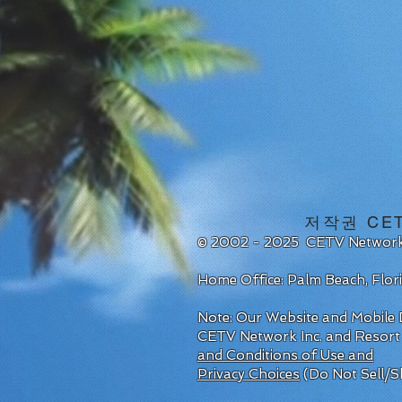
저작권 CETV 
© 2002 - 2025 CETV Network
Home Office: Palm Beach, Flo
Note: Our Website and Mobile D
CETV Network Inc. and Resort
and Conditions of Use and
Privacy Choices
(Do Not Sell/S