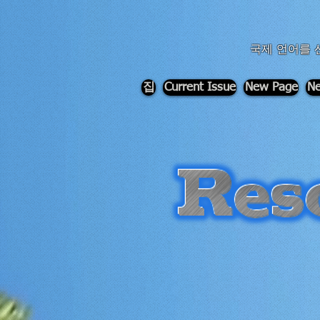
div id="myCodeElement">
div id="myCodeElement">
국제 언어를 
집
Current Issue
New Page
Ne