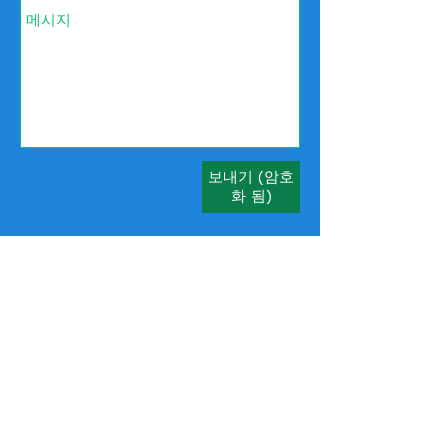
보내기 (암호
화 됨)
SMS 문자를 보내
시겠습
니까?
전화 문자
561870
0020
5 Star Award를 위해 좋아하
는 비즈니스를 추천 하시겠습니
까?