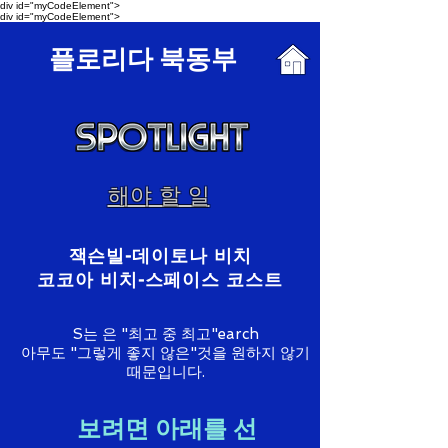
div id="myCodeElement">
div id="myCodeElement">
플로리다 북동부
해야 할 일
잭슨빌-데이토나 비치
코코아 비치-스페이스 코스트
S는
은 "최고 중 최고"earch
아무도 "그렇게 좋지 않은"것을 원하지 않기
때문입니다.
보려면 아래를 선