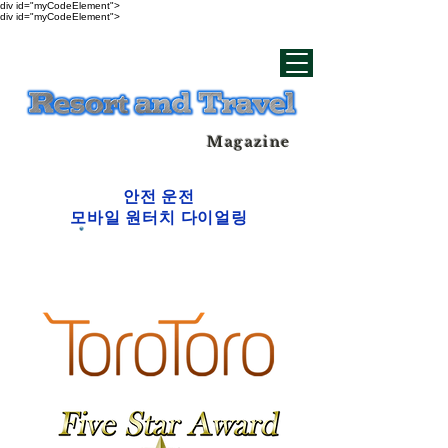
div id="myCodeElement">
div id="myCodeElement">
Magazine
안전 운전
모바일 원터치 다이얼링