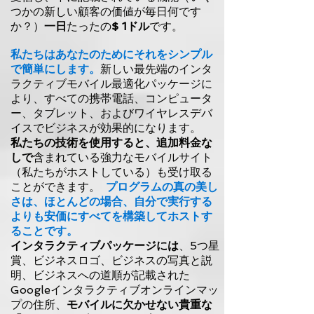
つかの新しい顧客の価値が毎日何です
か？）
一日
たったの
$ 1ドル
です
。
私たちはあなたのためにそれをシンプル
で簡単にします。
新しい最先端のインタ
ラクティブモバイル最適化パッケージに
より、すべての携帯電話、コンピュータ
ー、タブレット、およびワイヤレスデバ
イスでビジネスが効果的になります。
私たちの技術を使用すると、追加料金な
しで
含まれている強力なモバイルサイト
（私たちがホストしている）も受け取る
ことができます。
プログラムの真の美し
さは、ほとんどの場合、自分で実行する
よりも安価にすべてを構築してホストす
ることです。
インタラクティブパッケージには
、5つ星
賞、ビジネスロゴ、ビジネスの写真と説
明、ビジネスへの道順が記載された
Googleインタラクティブオンラインマッ
プの住所、
モバイルに欠かせない貴重な