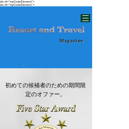
div id="myCodeElement">
div id="myCodeElement">
Magazine
初めての候補者のための期間限
定のオファー。