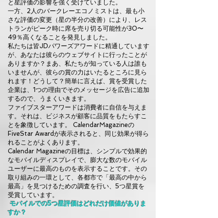
と星評価の影響を強く受けていました。
一方、2人のバークレーエコノミストは、最も小
さな評価の変更（星の半分の改善）により、レス
トランがピーク時に席を売り切る可能性が30〜
49％高くなることを発見しました。
私たちは皆JDパワーズアワードに精通しています
が、あなたは彼らのウェブサイトに行ったことが
ありますか？まあ、私たちが知っている人は誰も
いませんが、彼らの賞の力はいたるところに見ら
れます！どうして？簡単に言えば、賞を受賞した
企業は、1つの理由でそのメッセージを広告に追加
するので、うまくいきます。
ファイブスターアワードは消費者に自信を与えま
す。それは、ビジネスが顧客に品質をもたらすこ
とを象徴しています。 CalendarMagazineの
FiveStar Awardが表示されると、同じ効果が得ら
れることがよくあります。
Calendar Magazineの目標は、シンプルで効果的
なモバイルディスプレイで、膨大な数のモバイル
ユーザーに最高のものを表示することです。その
取り組みの一環として、各都市で「最高の中から
最高」を見つけるための調査を行い、5つ星賞を
受賞しています。
モバイルでの5つ星評価はどれだけ価値がありま
すか？