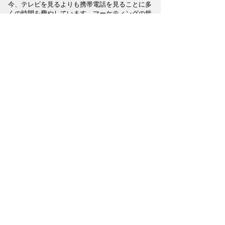
今、テレビを見るよりも携帯電話を見ることに多
くの時間を費やしています。マーケティングの世
界では、すべての道がモバイルにつながっていま
す。
モバイルが未来であるだけでなく、実際には現在
であることは否定できません。あなたのビジネス
は今日のモバイルで効果的である必要がありま
す。さもないとビジネスを失うリスクがありま
す。モバイルは他の形式の広告とは異なります。
広範な調査によると、モバイルに関心を持っても
らうのにほんの数秒しかありません。
Calendar Magazineの形式は、高速で効率的なモ
バイルエクスペリエンスを提供するように設計さ
れています。多くの場合、決定は数分ではなく数
秒で行われ、星による評価は即座に信頼を提供し
ます。
初めての候補者は$ 140と$ 100のク
レジットを節約します
あなたが指名されたので、Calendar
Magazineは必要な240ドルの手数料の60％を
支払います。これは、初めての候補者のため