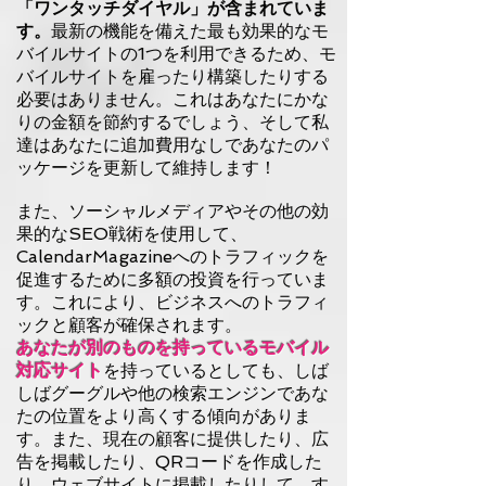
「ワンタッチダイヤル」が含まれていま
す。
最新の機能を備えた最も効果的なモ
バイルサイトの1つを利用できるため、モ
バイルサイトを雇ったり構築したりする
必要はありません。これはあなたにかな
りの金額を節約するでしょう、そして私
達はあなたに追加費用なしであなたのパ
ッケージを更新して維持します！
また、ソーシャルメディアやその他の効
果的なSEO戦術を使用して、
CalendarMagazineへのトラフィックを
促進するために多額の投資を行っていま
す。これにより、ビジネスへのトラフィ
ックと顧客が確保されます。
あなたが別のものを持っているモバイル
対応サイト
を持っているとしても、
しば
しばグーグルや他の検索エンジンであな
たの位置をより高くする傾向がありま
す。また、現在の顧客に提供したり、広
告を掲載したり、QRコードを作成した
り、ウェブサイトに掲載したりして、す