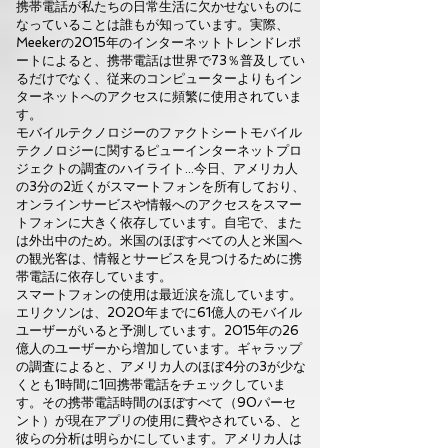
携帯電話が私たちの日常生活に欠かせないものに
なっていることは誰もが知っています。実際、
Meekerの2015年のインターネットトレンドレポ
ートによると、携帯電話は世界で73％普及してい
るだけでなく、従来のコンピューターよりもイン
ターネットへのアクセスに頻繁に使用されていま
す。
モバイルテクノロジーのファクトシートモバイル
テクノロジーに関するピューインターネットプロ
ジェクトの調査のハイライト...今日、アメリカ人
の3分の2近くがスマートフォンを所有しており、
オンラインサービスや情報へのアクセスをスマー
トフォンに大きく依存しています。自宅で、また
は外出中のため。米国のほぼすべての人と米国へ
の観光客は、情報とサービスを見つけるために携
帯電話に依存しています。
スマートフォンの使用は最近涙を流しています。
エリクソンは、2020年までに61億人のモバイル
ユーザーがいると予測しています。2015年の26
億人のユーザーから増加しています。ギャラップ
の調査によると、アメリカ人のほぼ4分の3が少な
くとも1時間に1回携帯電話をチェックしていま
す。その携帯電話時間のほぼすべて（90パーセ
ント）が現在アプリの使用に費やされている、と
彼らの分析は明らかにしています。アメリカ人は