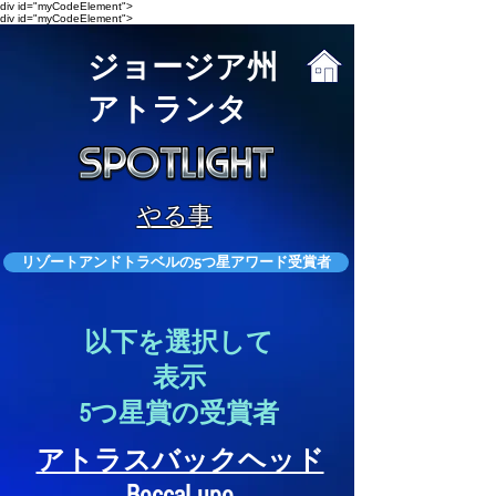
div id="myCodeElement">
div id="myCodeElement">
ジョージア州
アトランタ
やる事
リゾートアンドトラベルの5つ星アワード受賞者
以下を選択して
表示
5つ星賞の受賞
者
アトラスバックヘッド
BoccaLupo