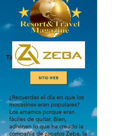
Título 5
SITIO WEB
¿Recuerdas el día en que los
mocasines eran populares?
Los amamos porque eran
fáciles de quitar. Bien,
adivinen lo que ha creado la
compañía de zapatos Zeba, la