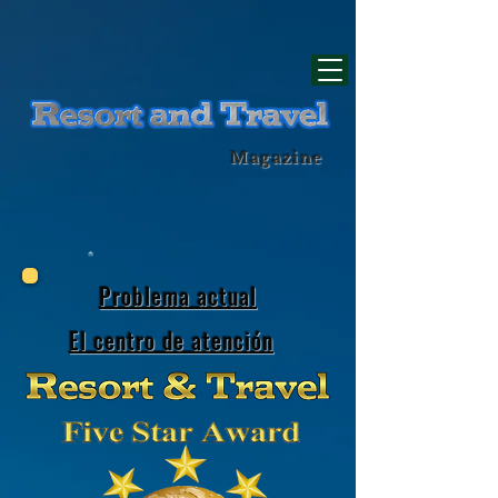
div id="myCodeElement">
div id="myCodeElement">
Magazine
Problema actual
El centro de atención