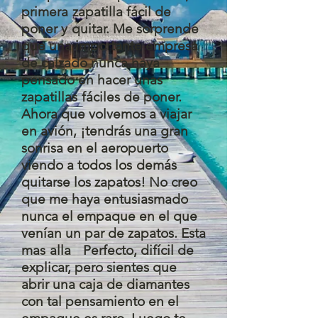
primera
zapatilla fácil de
poner y
quitar. Me sorprende
que una importante empresa
de calzado nunca haya
pensado en hacer unas
zapatillas
fáciles de poner.
Ahora que volvemos a viajar
en avión, ¡tendrás una gran
sonrisa en el aeropuerto
viendo a todos los
demás
quitarse los zapatos! No creo
que me haya entusiasmado
nunca el empaque en el que
venían un par de zapatos. Esta
mas
alla
Perfecto, difícil de
explicar, pero sientes que
abrir una caja de diamantes
con tal pensamiento en el