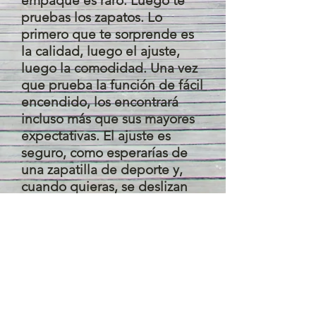
empaque es raro. Luego te
pruebas los zapatos. Lo
primero que te sorprende es
la calidad, luego el ajuste,
luego la comodidad. Una vez
que prueba la función de fácil
encendido, los encontrará
incluso más que sus mayores
expectativas. El ajuste es
seguro, como esperarías de
una zapatilla de deporte y,
cuando quieras, se deslizan
por tus pies.
Estos zapatos son diseños
maravillosos, de alta calidad y
hermosos. Por eso, por su
innovación y calidad, la revista
Resort and Travel ha otorgado