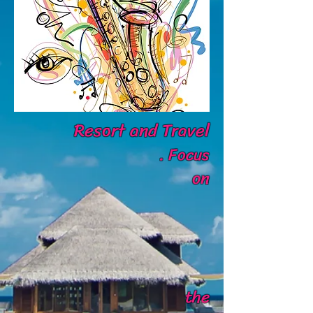
Resort and Travel
.
Focus
on
the