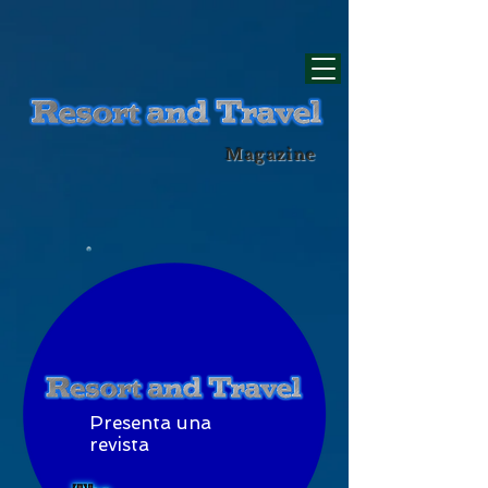
div id="myCodeElement">
div id="myCodeElement">
Magazine
Presenta una
revista