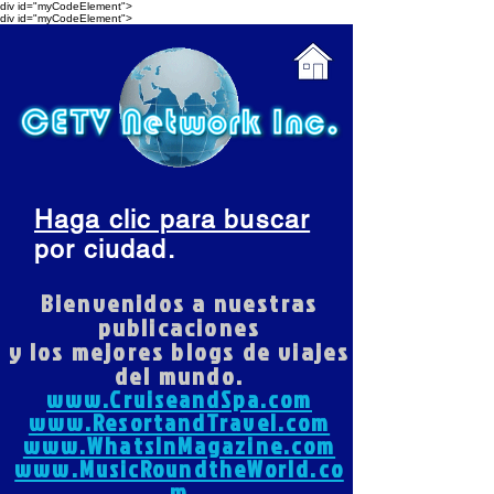
div id="myCodeElement">
div id="myCodeElement">
Haga clic para buscar
por ciudad.
Bienvenidos a nuestras
publicaciones
y los mejores blogs de viajes
del mundo.
www.CruiseandSpa.com
www.ResortandTravel.com
www.WhatsInMagazine.com
www.MusicRoundtheWorld.co
m