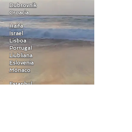
Dubrovnik
Croacia
Haifa
Israel
Lisboa
Portugal
Liubliana
Eslovenia
Mónaco
Estanbul
pavo
Santorini
Grecia
Valletta
Malta
Venecia