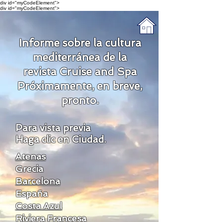
div id="myCodeElement">
div id="myCodeElement">
Informe sobre la cultura
mediterránea de la
revista Cruise and Spa
Próximamente, en breve,
pronto.
Para vista previa
Haga clic en Ciudad.
Atenas
Grecia
Barcelona
España
Costa Azul
Riviera Francesa