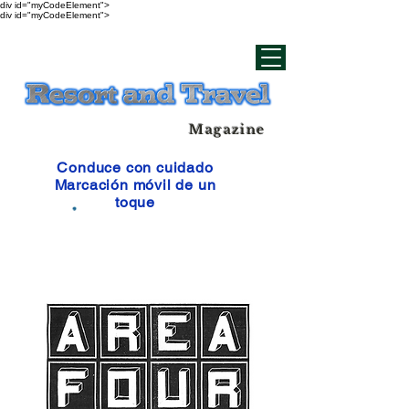
div id="myCodeElement">
div id="myCodeElement">
Magazine
Conduce con cuidado
Marcación móvil de un
toque