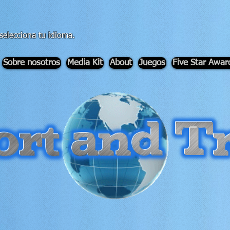
selecciona tu idioma.
Sobre nosotros
Media Kit
About
Juegos
Five Star Awar
-