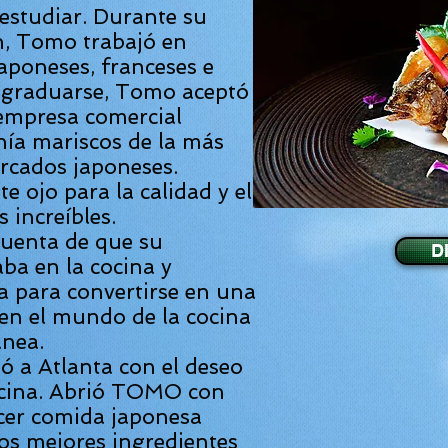
estudiar. Durante su
n, Tomo trabajó en
japoneses, franceses e
e graduarse, Tomo aceptó
empresa comercial
ía mariscos de la más
ercados japoneses.
e ojo para la calidad y el
 increíbles.
uenta de que su
D
ba en la cocina y
 para convertirse en una
 en el mundo de la cocina
nea.
 a Atlanta con el deseo
ocina. Abrió TOMO con
acer comida japonesa
s mejores ingredientes