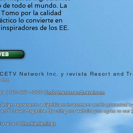
 de todo el mundo. La
 Tomo por la calidad
léctico lo convierte en
inspiradores de los EE.
WEB
CETV Network Inc. y revista Resort and Tr
 Inc.
rida | 561-667-1000 |
info@resortandtravel.com
esign represents a significant investment and is protected 
 and Travel Magazine.
By using our website you agree to our
hare) and
Cookie Settings