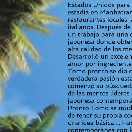
Estados Unidos para 
estadía en Manhatta
restaurantes locales 
italianos. Después d
un trabajo para una 
japonesa donde obten
alta calidad de los m
Desarrolló un excelent
amor por ingredientes
Tomo pronto se dio c
verdadera pasión esta
comenzó su búsqueda
de las mentes líderes
japonesa contemporá
Pronto Tomo se mudó
de tener su propia c
una idea básica ... H
contemporánea con lo