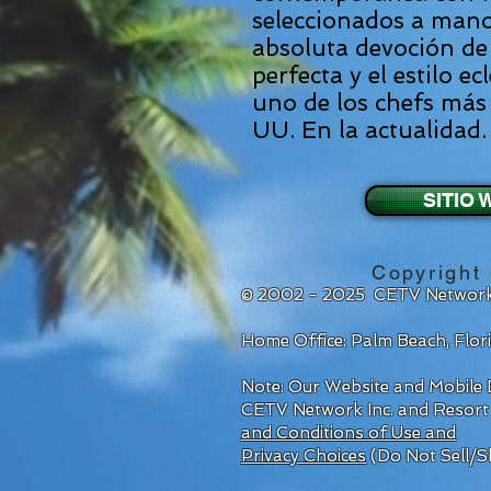
seleccionados a mano
absoluta devoción de
perfecta y el estilo ec
uno de los chefs más 
UU. En la actualidad.
SITIO 
Copyright 
© 2002 - 2025 CETV Network
Home Office: Palm Beach, Flo
Note: Our Website and Mobile D
CETV Network Inc. and Resort
and Conditions of Use and
Privacy Choices
(Do Not Sell/S