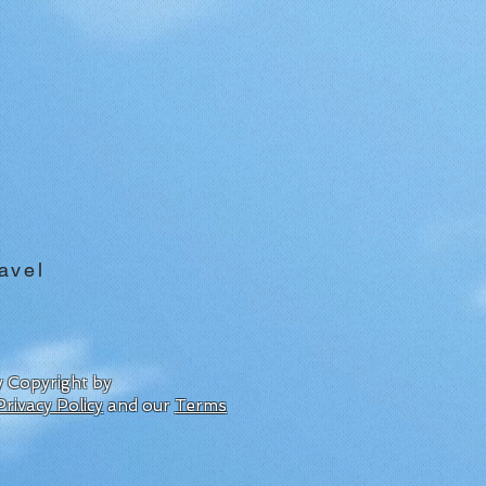
avel
by Copyright by
Privacy Policy
and our
Terms