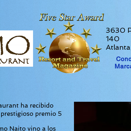
3630 P
140
Atlant
Cond
Marc
urant ha recibido
 prestigioso premio 5
o Naito vino a los