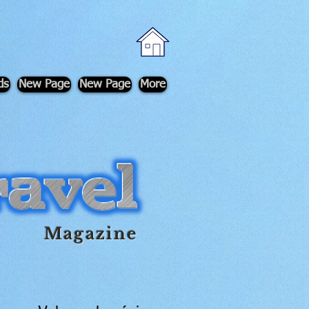
ds
New Page
New Page
More
Magazine