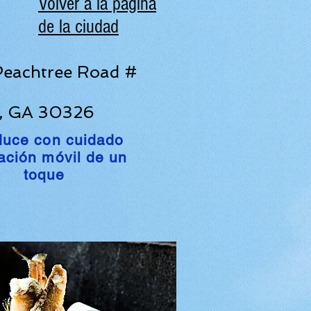
Volver a la página
de la ciudad
eachtree Road #
a, GA 30326
uce con cuidado
ación móvil de un
toque