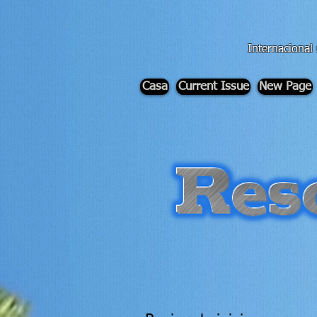
div id="myCodeElement">
div id="myCodeElement">
Internacional 
Casa
Current Issue
New Page