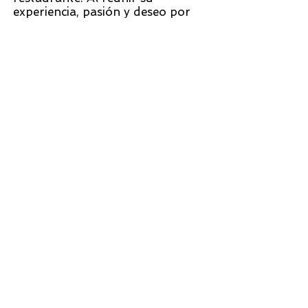
experiencia, pasión y deseo por
un pequeño restaurante familiar,
nació Base Pizzeria. Ven y disfruta
de una velada verdaderamente
sana y divertida.