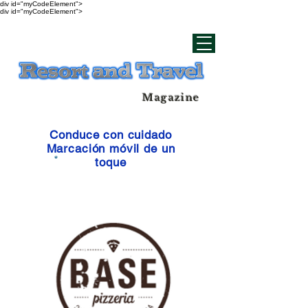
div id="myCodeElement">
div id="myCodeElement">
Magazine
Conduce con cuidado
Marcación móvil de un
toque